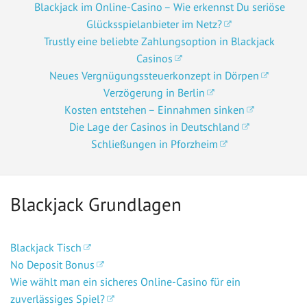
Blackjack im Online-Casino – Wie erkennst Du seriöse
Glücksspielanbieter im Netz?
Trustly eine beliebte Zahlungsoption in Blackjack
Casinos
Neues Vergnügungssteuerkonzept in Dörpen
Verzögerung in Berlin
Kosten entstehen – Einnahmen sinken
Die Lage der Casinos in Deutschland
Schließungen in Pforzheim
Blackjack Grundlagen
Blackjack Tisch
No Deposit Bonus
Wie wählt man ein sicheres Online-Casino für ein
zuverlässiges Spiel?