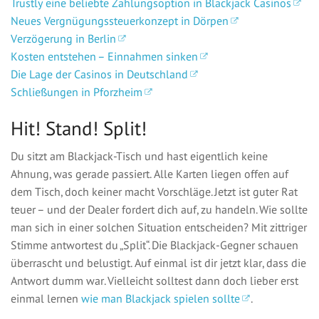
Trustly eine beliebte Zahlungsoption in Blackjack Casinos
Neues Vergnügungssteuerkonzept in Dörpen
Verzögerung in Berlin
Kosten entstehen – Einnahmen sinken
Die Lage der Casinos in Deutschland
Schließungen in Pforzheim
Hit! Stand! Split!
Du sitzt am Blackjack-Tisch und hast eigentlich keine
Ahnung, was gerade passiert. Alle Karten liegen offen auf
dem Tisch, doch keiner macht Vorschläge. Jetzt ist guter Rat
teuer – und der Dealer fordert dich auf, zu handeln. Wie sollte
man sich in einer solchen Situation entscheiden? Mit zittriger
Stimme antwortest du „Split“. Die Blackjack-Gegner schauen
überrascht und belustigt. Auf einmal ist dir jetzt klar, dass die
Antwort dumm war. Vielleicht solltest dann doch lieber erst
einmal lernen
wie man Blackjack spielen sollte
.