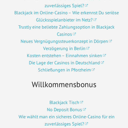
zuverlässiges Spiel?
Blackjack im Online-Casino – Wie erkennst Du seriöse
Glücksspielanbieter im Netz?
Trustly eine beliebte Zahlungsoption in Blackjack
Casinos
Neues Vergnügungssteuerkonzept in Dörpen
Verzögerung in Berlin
Kosten entstehen – Einnahmen sinken
Die Lage der Casinos in Deutschland
Schließungen in Pforzheim
Willkommensbonus
Blackjack Tisch
No Deposit Bonus
Wie wählt man ein sicheres Online-Casino für ein
zuverlässiges Spiel?