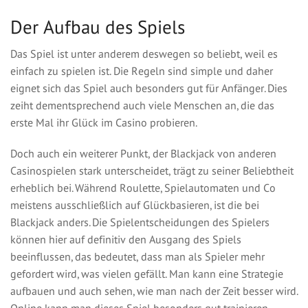
Der Aufbau des Spiels
Das Spiel ist unter anderem deswegen so beliebt, weil es
einfach zu spielen ist. Die Regeln sind simple und daher
eignet sich das Spiel auch besonders gut für Anfänger. Dies
zeiht dementsprechend auch viele Menschen an, die das
erste Mal ihr Glück im Casino probieren.
Doch auch ein weiterer Punkt, der Blackjack von anderen
Casinospielen stark unterscheidet, trägt zu seiner Beliebtheit
erheblich bei. Während Roulette, Spielautomaten und Co
meistens ausschließlich auf Glückbasieren, ist die bei
Blackjack anders. Die Spielentscheidungen des Spielers
können hier auf definitiv den Ausgang des Spiels
beeinflussen, das bedeutet, dass man als Spieler mehr
gefordert wird, was vielen gefällt. Man kann eine Strategie
aufbauen und auch sehen, wie man nach der Zeit besser wird.