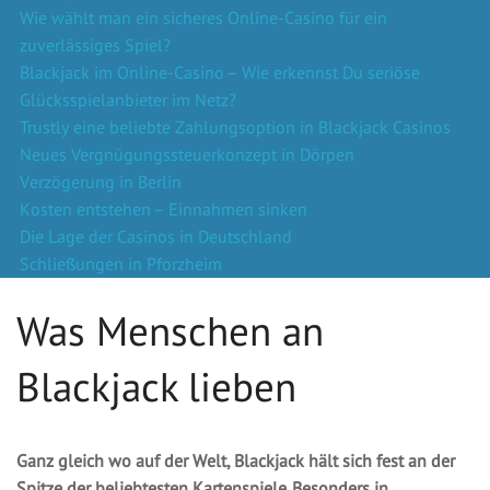
Wie wählt man ein sicheres Online-Casino für ein
zuverlässiges Spiel?
Blackjack im Online-Casino – Wie erkennst Du seriöse
Glücksspielanbieter im Netz?
Trustly eine beliebte Zahlungsoption in Blackjack Casinos
Neues Vergnügungssteuerkonzept in Dörpen
Verzögerung in Berlin
Kosten entstehen – Einnahmen sinken
Die Lage der Casinos in Deutschland
Schließungen in Pforzheim
Was Menschen an
Blackjack lieben
Ganz gleich wo auf der Welt, Blackjack hält sich fest an der
Spitze der beliebtesten Kartenspiele. Besonders in