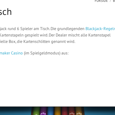
FORSIDE
B
sch
jack rund 6 Spieler am Tisch. Die grundlegenden
Blackjack-Regel
artenstapeln gespielt wird. Der Dealer mischt alle Kartenstapel
elle Box, die Kartenschlitten genannt wird.
maker Casino
(im Spielgeldmodus) aus: