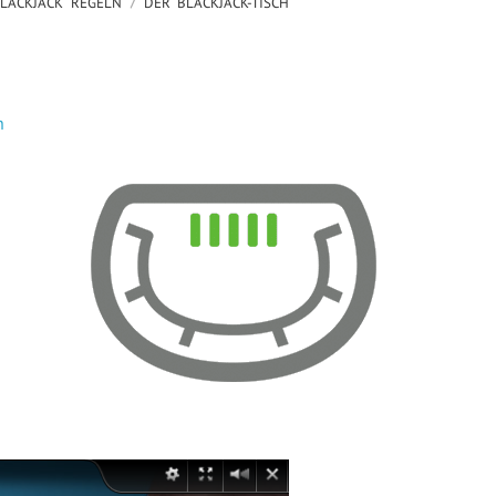
LACKJACK REGELN
DER BLACKJACK-TISCH
n