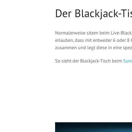
Der Blackjack-Ti
Normalerweise sitzen beim Live-Black
erlauben, dass mit entweder 6 oder 8 K
zusammen und legt diese in eine spezi
So sieht der Blackjack-Tisch beim
Sun