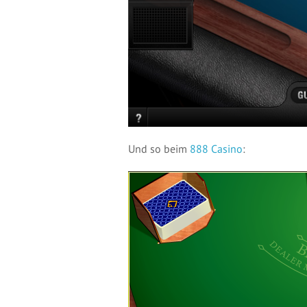
Und so beim
888 Casino
: