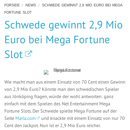
FORSIDE
NEWS
SCHWEDE GEWINNT 2,9 MIO EURO BEI MEGA
FORTUNE SLOT
Schwede gewinnt 2,9 Mio
Euro bei Mega Fortune
Slot
Wie macht man aus einem Einsatz von 70 Cent einen Gewinn
von 2,9 Mio Euro? Könnte man den schwedischen Spieler
aus Jönköping fragen, würde der wohl antworten: ganz
einfach mit dem Spielen des Net Entertainment Mega
Fortune Slots. Der Schwede spielte Mega Fortune auf der
Seite
Maria.com
und knackte mit einem Einsatz von nur 70
Cent den Jackpot. Nun ist er 2,9 Mio Euro reicher.