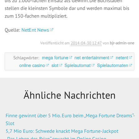
bis zu 1.000-fachen Einsatz als Gewinn. Die Buchstaben
stellen die kleinsten Symbole dar und werden maximal bis
zum 150-fachen multipliziert.
Quelle:
NetEnt News
Veröffentlicht am
2014-04-30 12:47
von
bjr-admin-one
mega fortune
net entertainment
netent
Schlagwörter:
online casino
slot
Spielautomat
Spielautomaten
Ähnliche Nachrichten
Finne gewinnt über 5 Mio. Euro beim „Mega Fortune Dreams“-
Slot
5,7 Mio Euro: Schwede knackt Mega Fortune-Jackpot
„Das Leben des Brian“ erwacht im Online Casino