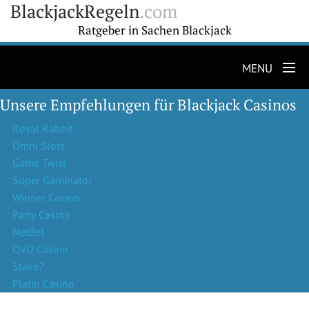
BlackjackRegeln
.com
Ratgeber in Sachen Blackjack
MENU
SPIELREGELN
Unsere Empfehlungen für Blackjack Casinos
STRATEGIE
Royal Rabbit
Omni Slots
CASINOBONUS
Game Twist
TIPPS & TRICKS
Super Gaminator
NEWS
Winner Casino
Party Casino
NetBet
OVO Casino
Stake7
Platin Casino