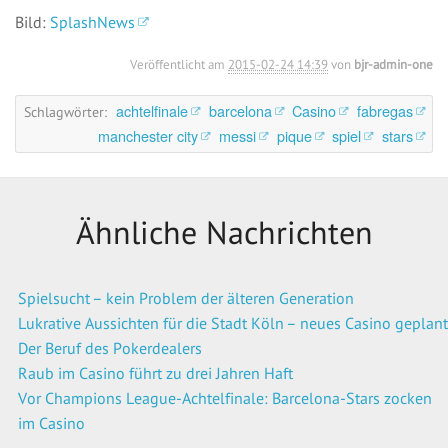
Bild:
SplashNews
Veröffentlicht am
2015-02-24 14:39
von
bjr-admin-one
achtelfinale
barcelona
Casino
fabregas
Schlagwörter:
manchester city
messi
pique
spiel
stars
Ähnliche Nachrichten
Spielsucht – kein Problem der älteren Generation
Lukrative Aussichten für die Stadt Köln – neues Casino geplant
Der Beruf des Pokerdealers
Raub im Casino führt zu drei Jahren Haft
Vor Champions League-Achtelfinale: Barcelona-Stars zocken
im Casino