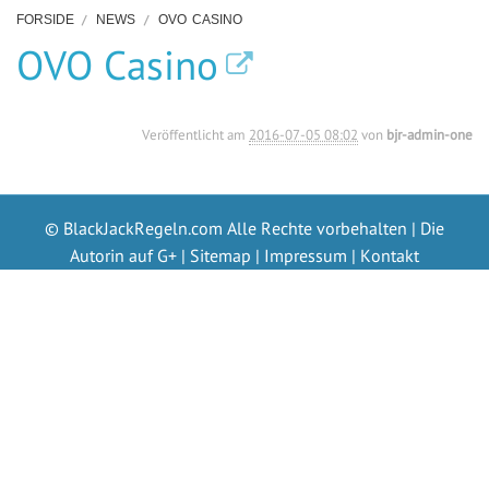
FORSIDE
NEWS
OVO CASINO
OVO Casino
Veröffentlicht am
2016-07-05 08:02
von
bjr-admin-one
© BlackJackRegeln.com Alle Rechte vorbehalten |
Die
Autorin auf G+
|
Sitemap
|
Impressum
|
Kontakt