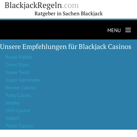
BlackjackRegeln
.com
Ratgeber in Sachen Blackjack
MENU
SPIELREGELN
Unsere Empfehlungen für Blackjack Casinos
STRATEGIE
Royal Rabbit
Omni Slots
CASINOBONUS
Game Twist
TIPPS & TRICKS
Super Gaminator
NEWS
Winner Casino
Party Casino
NetBet
OVO Casino
Stake7
Platin Casino