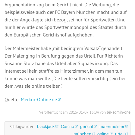
Argumentation zog beim Gericht nicht. Die Werbung, die
beispielsweise auch der FC Bayern München macht und auf
die der Angeklagte sich bezog, sei nur für Sportwetten. Und
nur hier wurde das Sportwettenmonopol des Staates durch
den Europäischen Gerichtshof aufgehoben.
Der Malermeister habe „mit bedingtem Vorsatz“ gehandelt.
Der Maler ging in Berufung gegen das Urteil. Für Richterin
Susanne Stotz habe das Urteil aber Signalwirkung: Das
Internet sei kein straffreies Hinterzimmer, in dem man tun
könne was man wolle: „Die Leute sollen vorsichtig sein bei
dem, was sie online treiben.“
Quelle:
Merkur-Online.de
Veröffentlicht am
2015-01-07 13:04
von
bjr-admin-one
blackjack
Casino
gericht
malermeister
Schlagwörter:
münchen
online
urteil