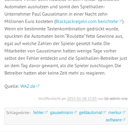
Automaten ausnutzen und somit den Spielhallen-
Unternehmer Paul Gauselmann in einer Nacht zehn
Millionen Euro kosteten (
Blackjackregeln.com berichtete
).
Wenn ein bestimmte Tastenkombination gedrückt wurde,
spuckten die Automaten beim “Roulette” fette Gewinne aus,
egal auf welche Zahlen der Spieler gesetzt hatte. Die
Mitarbeiter von Gauselmann hatten wenige Tage vorher
selbst den Fehler entdeckt und die Spielhallen-Betreiber just
an dem Tag davor gewarnt, als die Spieler zuschlugen. Die
Betreiber hatten aber keine Zeit mehr zu reagieren.
Quelle:
WAZ.de
Veröffentlicht am
2015-01-08 15:03
von
bjr-admin-one
fehler
gauselmann
geldautomat
merkur
Schlagwörter:
software