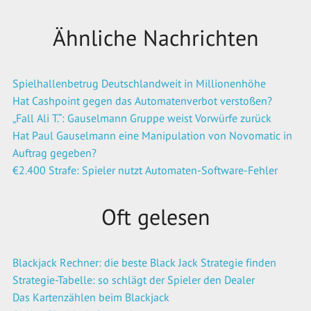
Ähnliche Nachrichten
Spielhallenbetrug Deutschlandweit in Millionenhöhe
Hat Cashpoint gegen das Automatenverbot verstoßen?
„Fall Ali T.“: Gauselmann Gruppe weist Vorwürfe zurück
Hat Paul Gauselmann eine Manipulation von Novomatic in
Auftrag gegeben?
€2.400 Strafe: Spieler nutzt Automaten-Software-Fehler
Oft gelesen
Blackjack Rechner: die beste Black Jack Strategie finden
Strategie-Tabelle: so schlägt der Spieler den Dealer
Das Kartenzählen beim Blackjack