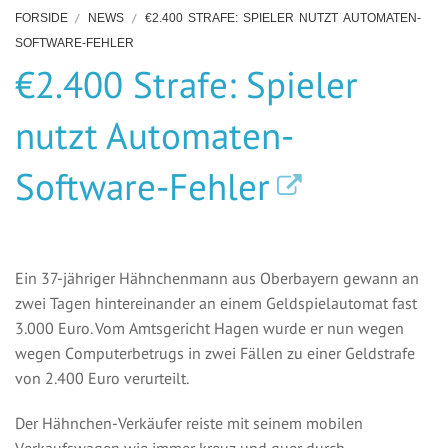
FORSIDE
NEWS
€2.400 STRAFE: SPIELER NUTZT AUTOMATEN-
SOFTWARE-FEHLER
€2.400 Strafe: Spieler
nutzt Automaten-
Software-Fehler
Ein 37-jähriger Hähnchenmann aus Oberbayern gewann an
zwei Tagen hintereinander an einem Geldspielautomat fast
3.000 Euro. Vom Amtsgericht Hagen wurde er nun wegen
wegen Computerbetrugs in zwei Fällen zu einer Geldstrafe
von 2.400 Euro verurteilt.
Der Hähnchen-Verkäufer reiste mit seinem mobilen