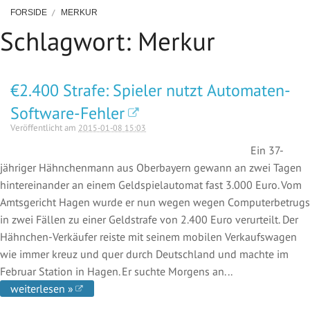
FORSIDE
MERKUR
Schlagwort: Merkur
€2.400 Strafe: Spieler nutzt Automaten-
Software-Fehler
Veröffentlicht am
2015-01-08 15:03
Ein 37-
jähriger Hähnchenmann aus Oberbayern gewann an zwei Tagen
hintereinander an einem Geldspielautomat fast 3.000 Euro. Vom
Amtsgericht Hagen wurde er nun wegen wegen Computerbetrugs
in zwei Fällen zu einer Geldstrafe von 2.400 Euro verurteilt. Der
Hähnchen-Verkäufer reiste mit seinem mobilen Verkaufswagen
wie immer kreuz und quer durch Deutschland und machte im
Februar Station in Hagen. Er suchte Morgens an...
weiterlesen »