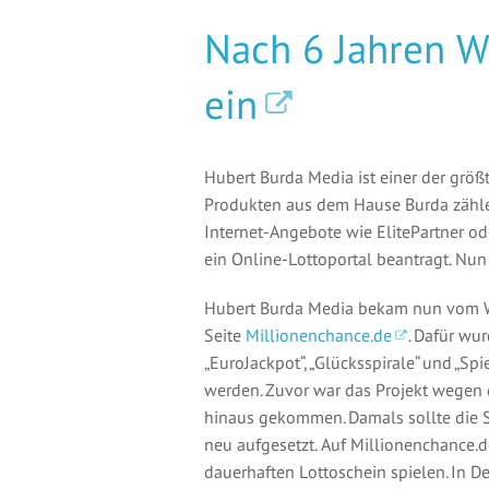
Nach 6 Jahren Wa
ein
Hubert Burda Media ist einer der grö
Produkten aus dem Hause Burda zählen
Internet-Angebote wie ElitePartner ode
ein Online-Lottoportal beantragt. Nun w
Hubert Burda Media bekam nun vom Wir
Seite
Millionenchance.de
. Dafür wu
„EuroJackpot“, „Glücksspirale“ und „Sp
werden. Zuvor war das Projekt wegen 
hinaus gekommen. Damals sollte die 
neu aufgesetzt. Auf Millionenchance.
dauerhaften Lottoschein spielen. In 