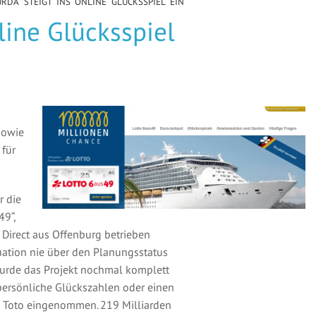
RDA STEIGT INS ONLINE GLÜCKSSPIEL EIN
line Glücksspiel
sowie
 für
r die
49“,
a Direct aus Offenburg betrieben
uation nie über den Planungsstatus
urde das Projekt nochmal komplett
persönliche Glückszahlen oder einen
d Toto eingenommen. 219 Milliarden