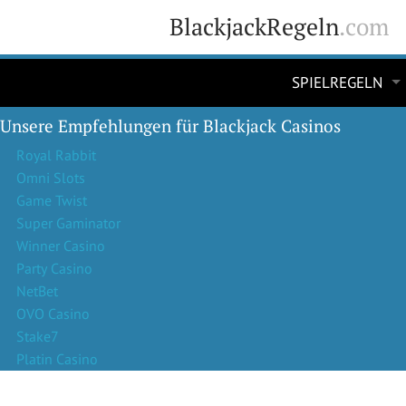
BlackjackRegeln
.com
SPIELREGELN
Unsere Empfehlungen für Blackjack Casinos
Royal Rabbit
Omni Slots
Game Twist
Super Gaminator
Winner Casino
Party Casino
NetBet
OVO Casino
Stake7
Platin Casino