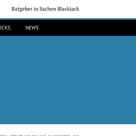
Ratgeber in Sachen Blackjack
ICKS
NEWS