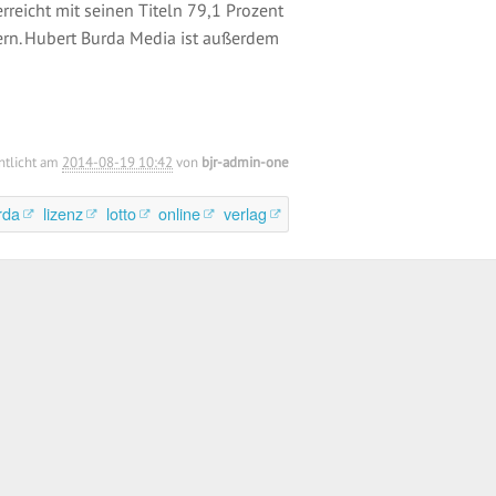
reicht mit seinen Titeln 79,1 Prozent
rn. Hubert Burda Media ist außerdem
ntlicht am
2014-08-19 10:42
von
bjr-admin-one
rda
lizenz
lotto
online
verlag