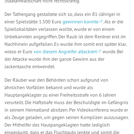
Staatanwaltschaft nicht rechtskräftig.
Der Tathergang gestaltete sich so, dass ein 81-Jähriger in
einer Spielstätte 1.500 Euro
gewinnen konnte
. Als er die
Spiellokalitäten verlassen wollte, wurde er von einem
Unbekannten angegriffen. Der Raub ist dem Rentner erst im
Nachhinein aufgefallen. Es wurde ihm somit erst später klar,
wieso er Euro
von diesem Angreifer attackiert
wurde. Bei
der Attacke wurde ihm der ganze Gewinn aus der
Jackentasche entwendet.
Der Räuber war den Behörden schon aufgrund von
ähnlichen Vorfällen bekannt und wurde als
Hauptangeklagter zu einer Freiheitsstrafe von 6 Jahren
verurteilt. Die Haftstrafe muss der Beschuldigte im Gefängnis
in seinem Heimatland absitzen. Per Videokonferenz wurde er
als Zeuge geladen, um gegen seinen Komplizen auszusagen.
Der Mithelfer des Hautpangeklagten hatte lediglich
eingeräumt, dass er das Fluchtauto lenkte und somit die