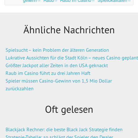
Ähnliche Nachrichten
Spielsucht – kein Problem der älteren Generation
Lukrative Aussichten für die Stadt Köln – neues Casino geplant
Größter Jackpot aller Zeiten in den USA geknackt
Raub im Casino führt zu drei Jahren Haft
Spieler müssen Casino-Gewinn von 1,5 Mio Dollar
zurückzahlen
Oft gelesen
Blackjack Rechner: die beste Black Jack Strategie finden
Strategie-Tabelle: so schlägt der Spieler den Dealer