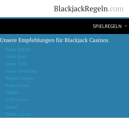
BlackjackRegeln
.com
SPIELREGELN
Unsere Empfehlungen für Blackjack Casinos
Royal Rabbit
Omni Slots
Game Twist
Super Gaminator
Winner Casino
Party Casino
NetBet
OVO Casino
Stake7
Platin Casino