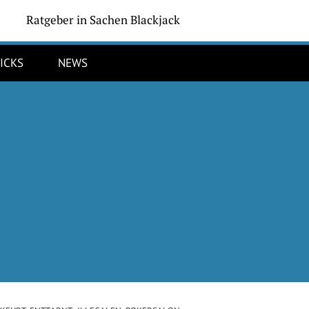
Ratgeber in Sachen Blackjack
ICKS
NEWS