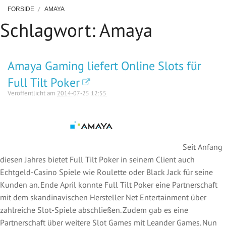
FORSIDE
AMAYA
Schlagwort: Amaya
Amaya Gaming liefert Online Slots für
Full Tilt Poker
Veröffentlicht am
2014-07-25 12:55
Seit Anfang
diesen Jahres bietet Full Tilt Poker in seinem Client auch
Echtgeld-Casino Spiele wie Roulette oder Black Jack für seine
Kunden an. Ende April konnte Full Tilt Poker eine Partnerschaft
mit dem skandinavischen Hersteller Net Entertainment über
zahlreiche Slot-Spiele abschließen. Zudem gab es eine
Partnerschaft über weitere Slot Games mit Leander Games. Nun