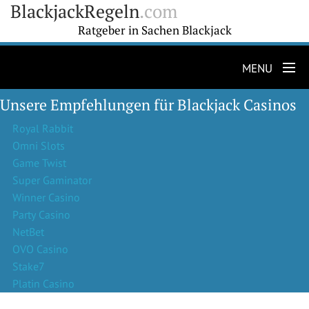
BlackjackRegeln
.com
Ratgeber in Sachen Blackjack
MENU
SPIELREGELN
Unsere Empfehlungen für Blackjack Casinos
STRATEGIE
Royal Rabbit
Omni Slots
CASINOBONUS
Game Twist
TIPPS & TRICKS
Super Gaminator
NEWS
Winner Casino
Party Casino
NetBet
OVO Casino
Stake7
Platin Casino