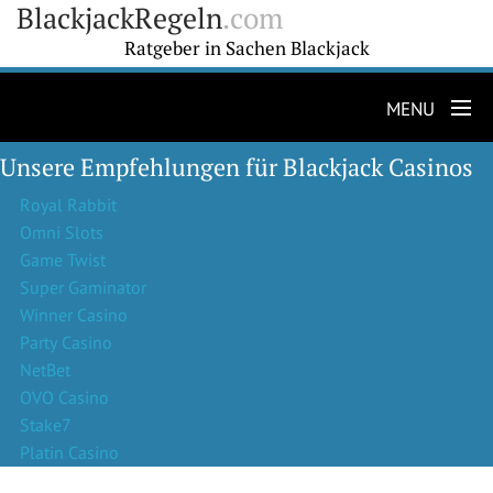
BlackjackRegeln
.com
Ratgeber in Sachen Blackjack
MENU
SPIELREGELN
Unsere Empfehlungen für Blackjack Casinos
STRATEGIE
Royal Rabbit
Omni Slots
CASINOBONUS
Game Twist
TIPPS & TRICKS
Super Gaminator
NEWS
Winner Casino
Party Casino
NetBet
OVO Casino
Stake7
Platin Casino