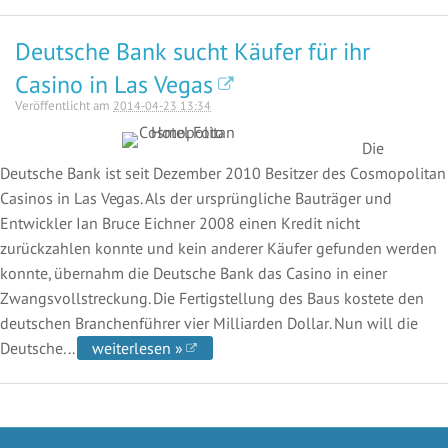
Deutsche Bank sucht Käufer für ihr
Casino in Las Vegas
Veröffentlicht am
2014-04-23 13:34
Die
Deutsche Bank ist seit Dezember 2010 Besitzer des Cosmopolitan
Casinos in Las Vegas. Als der ursprüngliche Bauträger und
Entwickler Ian Bruce Eichner 2008 einen Kredit nicht
zurückzahlen konnte und kein anderer Käufer gefunden werden
konnte, übernahm die Deutsche Bank das Casino in einer
Zwangsvollstreckung. Die Fertigstellung des Baus kostete den
deutschen Branchenführer vier Milliarden Dollar. Nun will die
Deutsche...
weiterlesen »