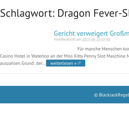
Schlagwort: Dragon Fever-S
Gericht verweigert Großm
Veröffentlicht am
2015-04-28 07:48
Für manche Menschen kommt
Casino Hotel in Waterloo an der Miss Kitty Penny Slot Maschine.
auszahlen. Grund: der...
weiterlesen »
© BlackJackRegel