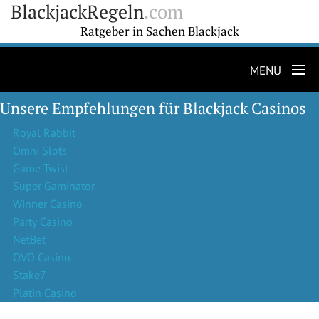
BlackjackRegeln
.com
Ratgeber in Sachen Blackjack
MENU
SPIELREGELN
Unsere Empfehlungen für Blackjack Casinos
STRATEGIE
Royal Rabbit
Omni Slots
CASINOBONUS
Game Twist
TIPPS & TRICKS
Super Gaminator
NEWS
Winner Casino
Party Casino
NetBet
OVO Casino
Stake7
Platin Casino