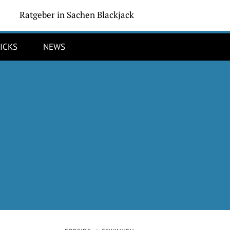
Ratgeber in Sachen Blackjack
ICKS
NEWS