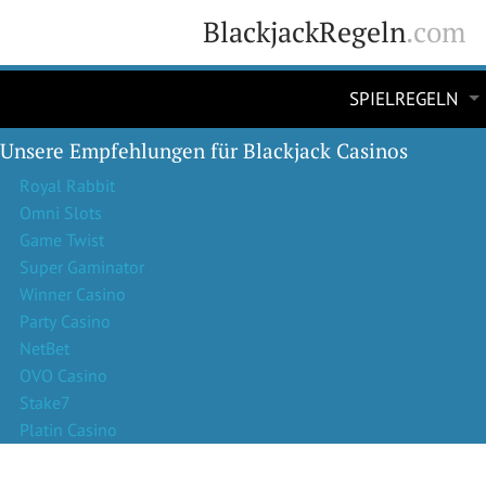
BlackjackRegeln
.com
SPIELREGELN
Unsere Empfehlungen für Blackjack Casinos
Royal Rabbit
Omni Slots
Game Twist
Super Gaminator
Winner Casino
Party Casino
NetBet
OVO Casino
Stake7
Platin Casino