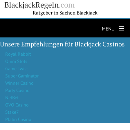
BlackjackRegeln
.com
Ratgeber in Sachen Blackjack
MENU
SPIELREGELN
Unsere Empfehlungen für Blackjack Casinos
STRATEGIE
Royal Rabbit
Omni Slots
CASINOBONUS
Game Twist
TIPPS & TRICKS
Super Gaminator
NEWS
Winner Casino
Party Casino
NetBet
OVO Casino
Stake7
Platin Casino