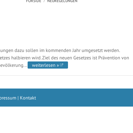
FORSIDE
NEUREGELUNGEN
gelungen dazu sollen im kommenden Jahr umgesetzt werden.
tzes halbieren wird. Ziel des neuen Gesetzes ist Prävention von
Bevölkerung...
weiterlesen »
pressum
|
Kontakt