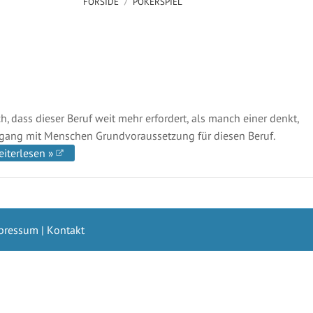
FORSIDE
POKERSPIEL
, dass dieser Beruf weit mehr erfordert, als manch einer denkt,
gang mit Menschen Grundvoraussetzung für diesen Beruf.
iterlesen »
pressum
|
Kontakt