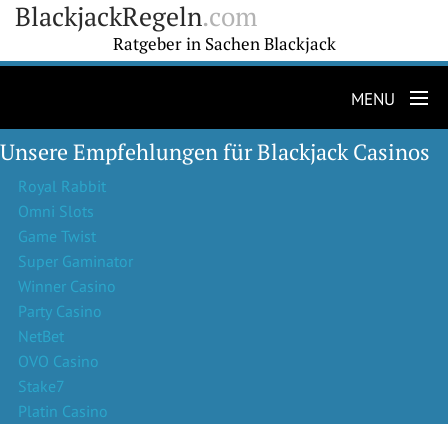
BlackjackRegeln
.com
Ratgeber in Sachen Blackjack
MENU
SPIELREGELN
Unsere Empfehlungen für Blackjack Casinos
STRATEGIE
Royal Rabbit
Omni Slots
CASINOBONUS
Game Twist
TIPPS & TRICKS
Super Gaminator
NEWS
Winner Casino
Party Casino
NetBet
OVO Casino
Stake7
Platin Casino