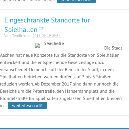
Eingeschränkte Standorte für
Spielhallen
Veröffentlicht am
2016-09-19 09:54
Die Stadt
Aachen hat neue Konzepte für die Standorte von Spielhallen
entwickelt und die entsprechende Gesetzeslage dazu
verabschiedet. Demnach soll der Bereich der Stadt, in dem
Spielhallen betrieben werden dürfen, auf 2 bis 3 Straßen
reduziert werden. Ab Dezember 2017 sind dann nur noch die
Bereiche um die Peterstraße, den Hansemannplatz und die
Blondelstraße für Spielhallen zugelassen. Spielhallen bleiben
in...
weiterlesen »