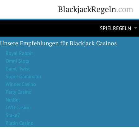
BlackjackRegeln
.com
SPIELREGELN
Unsere Empfehlungen für Blackjack Casinos
Royal Rabbit
Omni Slots
Game Twist
Super Gaminator
Winner Casino
Party Casino
NetBet
OVO Casino
Stake7
Platin Casino