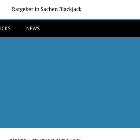
Ratgeber in Sachen Blackjack
ICKS
NEWS