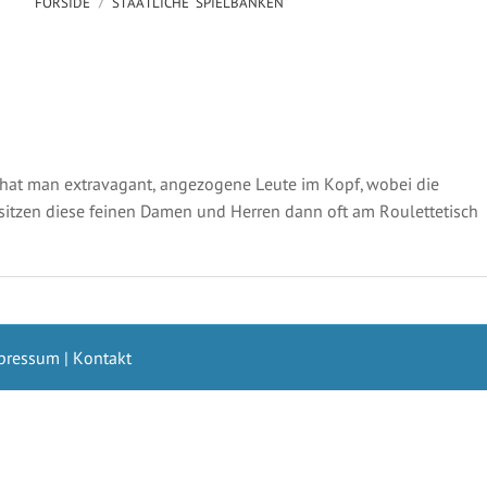
FORSIDE
STAATLICHE SPIELBANKEN
i hat man extravagant, angezogene Leute im Kopf, wobei die
sitzen diese feinen Damen und Herren dann oft am Roulettetisch
pressum
|
Kontakt