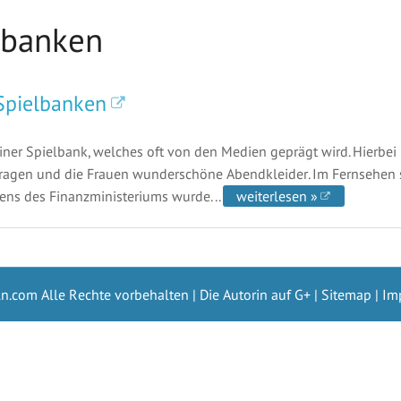
lbanken
 Spielbanken
einer Spielbank, welches oft von den Medien geprägt wird. Hierbe
tragen und die Frauen wunderschöne Abendkleider. Im Fernsehen 
tens des Finanzministeriums wurde...
weiterlesen »
n.com Alle Rechte vorbehalten |
Die Autorin auf G+
|
Sitemap
|
Im