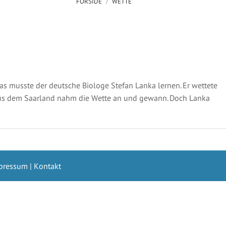
FORSIDE
WETTE
Das musste der deutsche Biologe Stefan Lanka lernen. Er wettete
aus dem Saarland nahm die Wette an und gewann. Doch Lanka
pressum
|
Kontakt