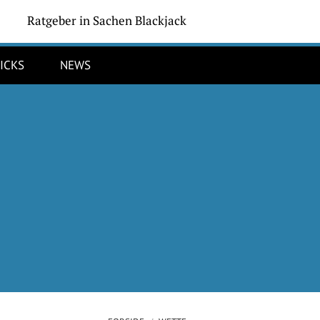
Ratgeber in Sachen Blackjack
ICKS
NEWS