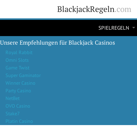
BlackjackRegeln
.com
SPIELREGELN
Unsere Empfehlungen für Blackjack Casinos
Royal Rabbit
Omni Slots
Game Twist
Super Gaminator
Winner Casino
Party Casino
NetBet
OVO Casino
Stake7
Platin Casino