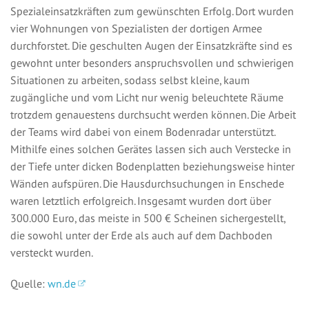
Spezialeinsatzkräften zum gewünschten Erfolg. Dort wurden
vier Wohnungen von Spezialisten der dortigen Armee
durchforstet. Die geschulten Augen der Einsatzkräfte sind es
gewohnt unter besonders anspruchsvollen und schwierigen
Situationen zu arbeiten, sodass selbst kleine, kaum
zugängliche und vom Licht nur wenig beleuchtete Räume
trotzdem genauestens durchsucht werden können. Die Arbeit
der Teams wird dabei von einem Bodenradar unterstützt.
Mithilfe eines solchen Gerätes lassen sich auch Verstecke in
der Tiefe unter dicken Bodenplatten beziehungsweise hinter
Wänden aufspüren. Die Hausdurchsuchungen in Enschede
waren letztlich erfolgreich. Insgesamt wurden dort über
300.000 Euro, das meiste in 500 € Scheinen sichergestellt,
die sowohl unter der Erde als auch auf dem Dachboden
versteckt wurden.
Quelle:
wn.de