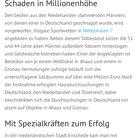
Schaden in Millionenhöhe
Den beiden aus den Niederlanden stammenden Männern,
von denen einer in Deutschland geschnappt wurde, wird
vorgeworfen, illegale Sportwetten in
Wettlokalen
angeboten zu haben. Neben diesem Tatbestand sollen die 51
und 44 Jahre alten Männer außerdem Steuern hinterzogen
und Geldwäsche betrieben haben. Einer der Angeklagten ist
Betreiber von je einem Wettlokal in Ahaus und einem in
Gronau. Vermutungen zufolge beläuft sich die
unterschlagene Geldsumme auf über eine Million Euro. Nach
der Festnahme erfolgten Hausdurchsuchungen in
Deutschland, den Niederlanden und Österreich, dabei
beschränkten sich die Durchsuchungen in Deutschland vor
allem auf Objekte in Ahaus und Gronau.
Mit Spezialkräften zum Erfolg
In der niederländischen Stadt Enschede kam man mit