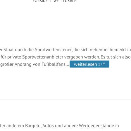
FORSIDE
WETTLOKALE
r Staat durch die Sportwettensteuer, die sich nebenbei bemerkt in
ür private Sportwettenanbieter vergeben werden. Es tut sich also
n großer Andrang von Fußballfans...
weiterlesen »
unter anderem Bargeld, Autos und andere Wertgegenstände in