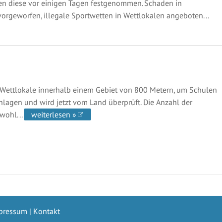
en diese vor einigen Tagen festgenommen. Schaden in
geworfen, illegale Sportwetten in Wettlokalen angeboten...
 Wettlokale innerhalb einem Gebiet von 800 Metern, um Schulen
lagen und wird jetzt vom Land überprüft. Die Anzahl der
bwohl...
weiterlesen »
pressum
|
Kontakt