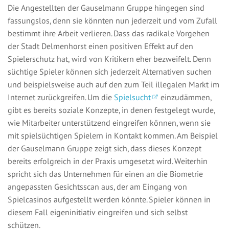
Die Angestellten der Gauselmann Gruppe hingegen sind
fassungslos, denn sie könnten nun jederzeit und vom Zufall
bestimmt ihre Arbeit verlieren. Dass das radikale Vorgehen
der Stadt Delmenhorst einen positiven Effekt auf den
Spielerschutz hat, wird von Kritikern eher bezweifelt. Denn
süchtige Spieler können sich jederzeit Alternativen suchen
und beispielsweise auch auf den zum Teil illegalen Markt im
Internet zurückgreifen. Um die
Spielsucht
einzudämmen,
gibt es bereits soziale Konzepte, in denen festgelegt wurde,
wie Mitarbeiter unterstützend eingreifen können, wenn sie
mit spielsüchtigen Spielern in Kontakt kommen. Am Beispiel
der Gauselmann Gruppe zeigt sich, dass dieses Konzept
bereits erfolgreich in der Praxis umgesetzt wird. Weiterhin
spricht sich das Unternehmen für einen an die Biometrie
angepassten Gesichtsscan aus, der am Eingang von
Spielcasinos aufgestellt werden könnte. Spieler können in
diesem Fall eigeninitiativ eingreifen und sich selbst
schützen.