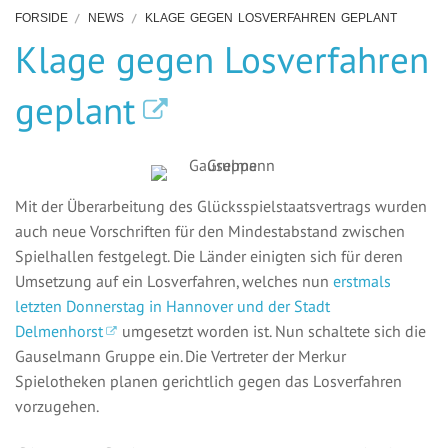
FORSIDE
NEWS
KLAGE GEGEN LOSVERFAHREN GEPLANT
Klage gegen Losverfahren
geplant
Mit der Überarbeitung des Glücksspielstaatsvertrags wurden
auch neue Vorschriften für den Mindestabstand zwischen
Spielhallen festgelegt. Die Länder einigten sich für deren
Umsetzung auf ein Losverfahren, welches nun
erstmals
letzten Donnerstag in Hannover und der Stadt
Delmenhorst
umgesetzt worden ist. Nun schaltete sich die
Gauselmann Gruppe ein. Die Vertreter der Merkur
Spielotheken planen gerichtlich gegen das Losverfahren
vorzugehen.