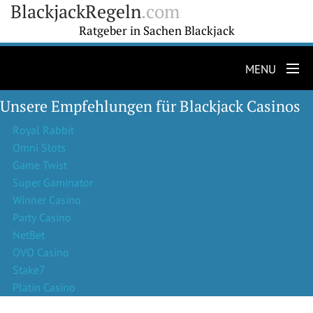
BlackjackRegeln
.com
Ratgeber in Sachen Blackjack
MENU
SPIELREGELN
Unsere Empfehlungen für Blackjack Casinos
STRATEGIE
Royal Rabbit
Omni Slots
CASINOBONUS
Game Twist
TIPPS & TRICKS
Super Gaminator
NEWS
Winner Casino
Party Casino
NetBet
OVO Casino
Stake7
Platin Casino