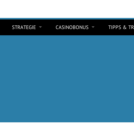
STRATEGIE
CASINOBONUS
TIPPS & TR